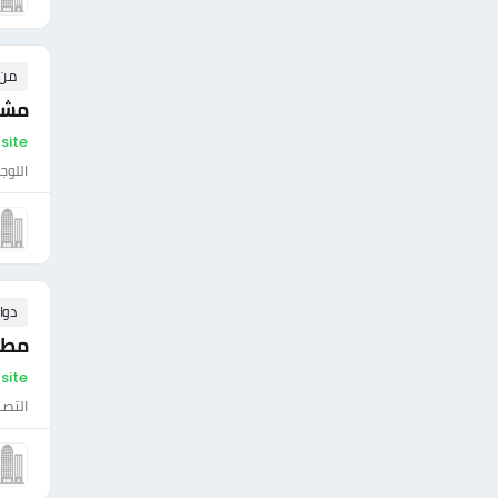
من ٠ إلى ٠ 
مشر
On-site - مص
اللوج
دوا
مطل
On-site - مص
التصن