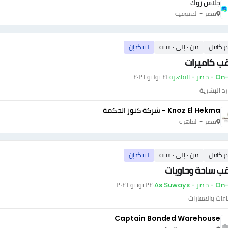
جلاس روك
مصر - المنوفية
م كامل
من ٠ إلى ٠ سنة
لينكدإن
قب كاميرات
ر - القاهرة
·
٢١ يوليو ٢٠٢٦
رد البشرية
Knoz El Hekma - شركة كنوز الحكمة
مصر - القاهرة
م كامل
من ٠ إلى ٠ سنة
لينكدإن
ب ساحة وحاويات
 - As Suways
·
٢٢ يونيو ٢٠٢٦
اءات والعقارات
Captain Bonded Warehouse