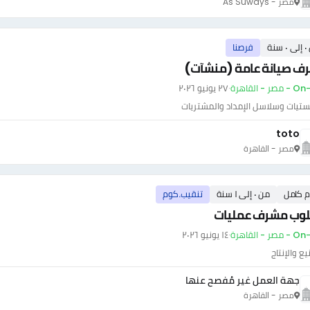
مصر - As Suways
سنة
فرصنا
ف صيانة عامة (منشآت)
ر - القاهرة
·
٢٧ يونيو ٢٠٢٦
ستيات وسلاسل الإمداد والمشتريات
toto
مصر - القاهرة
م كامل
من ٠ إلى ١ سنة
تنقيب.كوم
وب مشرف عمليات
ر - القاهرة
·
١٤ يونيو ٢٠٢٦
يع والإنتاج
جهة العمل غير مُفصح عنها
مصر - القاهرة