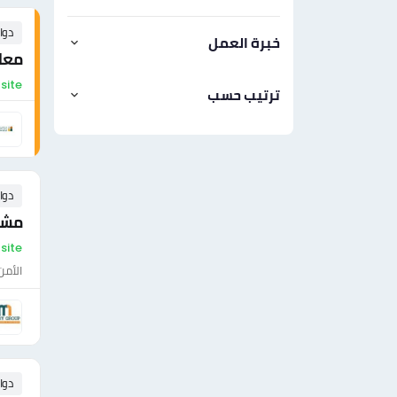
دوا
خبرة العمل
معلم
On-site - مص
ترتيب حسب
دوا
مشر
On-site - مص
الأمن
دوا