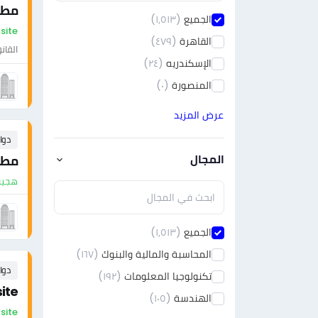
مطل
الجميع
(١٫٥١٣)
On-site - مص
القاهرة
(٤٧٩)
القان
الإسكندريه
(٢٤)
المنصورة
(٠)
عرض المزيد
دوا
المجال
مطل
هجين 
الجميع
(١٫٥١٣)
المحاسبة والمالية والبنوك
(١٦٧)
دوا
تكنولوجيا المعلومات
(١٩٢)
 site
الهندسة
(١٠٥)
On-site - مص