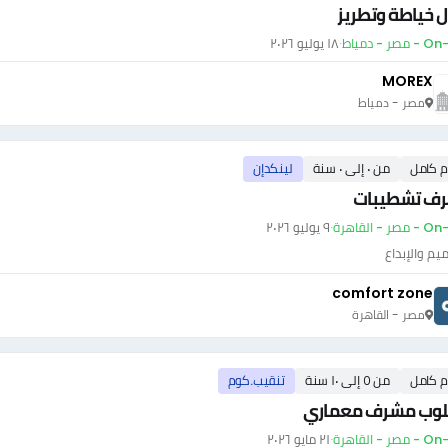
 خياطة وتطريز
صر - دمياط
·
١٨ يوليو ٢٠٢٦
MOREX
مصر - دمياط
م كامل
من ٠ إلى ٠ سنة
لينكدإن
ف تشطيبات
ر - القاهرة
·
٩ يوليو ٢٠٢٦
يم والإبداع
comfort zone
مصر - القاهرة
م كامل
من ٥ إلى ١٠ سنة
تنقيب.كوم
وب مشرف معماري
ر - القاهرة
·
٢١ مايو ٢٠٢٦