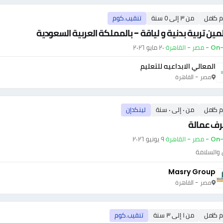
م كامل
من ٣ إلى ٥ سنة
تنقيب.كوم
ين تربية بدنية و لياقة - بالمملكة العربية السعودية
ر - القاهرة
·
٢٠ مايو ٢٠٢٦
المعالي الابداعيه للتعليم
مصر - القاهرة
م كامل
من ٠ إلى ٠ سنة
لينكدإن
ف عمالة
ر - القاهرة
·
٩ يونيو ٢٠٢٦
 والسلامة
Masry Group
مصر - القاهرة
م كامل
من ١ إلى ٣ سنة
تنقيب.كوم