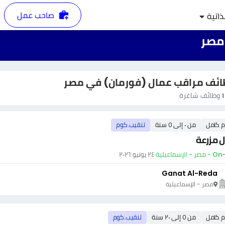
صاحب عمل
ذاتية
 مصر
ئف مراقب عمال (فورمان) في مصر
وظائف شاغرة
م كامل
من ٠ إلى ٥ سنة
تنقيب.كوم
 مزرعة
- الإسماعيلية
·
٢٤ يونيو ٢٠٢٦
Ganat Al-Reda
مصر - الإسماعيلية
م كامل
من ٥ إلى ٢٠ سنة
تنقيب.كوم