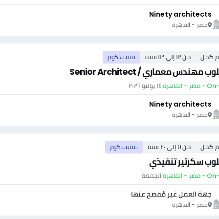
Ninety architects
مصر - القاهرة
م كامل
من ١٢ إلى ١٣ سنة
تنقيب.كوم
 مهندس معماري / Senior Architect
ر - القاهرة
·
١٤ يوليو ٢٠٢٦
Ninety architects
مصر - القاهرة
م كامل
من ٥ إلى ٢٠ سنة
تنقيب.كوم
وب سكرتير تنفيذي
ر - القاهرة
·
الجمعة
جهة العمل غير مُفصح عنها
مصر - القاهرة