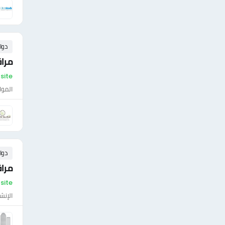
دوا
مرا
On-site - مص
الموا
دوا
مراق
On-site - مصر
الإنش