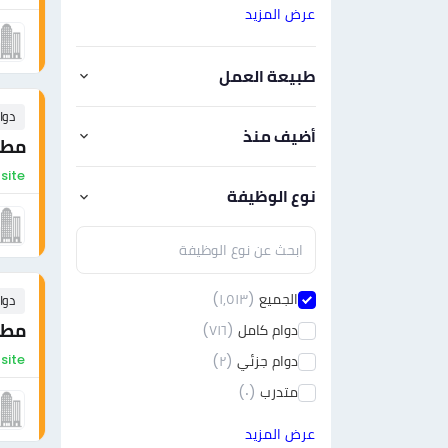
عرض المزيد
طبيعة العمل
دوا
أضيف منذ
مطلوب
On-site - مص
نوع الوظيفة
الجميع
(١٫٥١٣)
دوا
مطل
دوام كامل
(٧١٦)
On-site - مص
دوام جزئي
(٢)
متدرب
(٠)
عرض المزيد