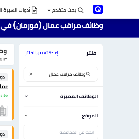
بحث متقدم
أدوات السيرة ال
وظائف مراقب عمال (فورمان) في
وظا
فلتر
إعادة تعيين الفلتر
١٥١٣
دوا
عمال
On-site - مصر 
الوظائف المميزة
الموقع
دوا