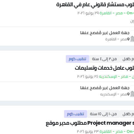
وب مستشار قانوني عام في القاهرة
ر - القاهرة
·
٢٩ يوليو ٢٠٢٦
ون
جهة العمل غير مُفصح عنها
مصر - القاهرة
م كامل
من ٢ إلى ٤ سنة
تنقيب.كوم
وب عامل خدمات وتسليمات
- مصر - الإسكندريه
·
٢٤ يونيو ٢٠٢٦
جهة العمل غير مُفصح عنها
مصر - الإسكندريه
م كامل
من ١٠ إلى ١٥ سنة
تنقيب.كوم
Project manager مطلوب مدير موقع
ر - القاهرة
·
٢٣ يونيو ٢٠٢٦