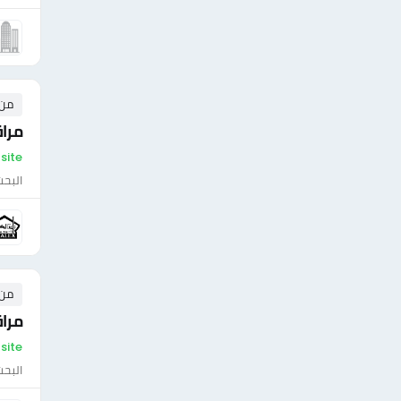
من ١ إلى ٣ 
مراقب جودة
On-site - مص
البحث
من ٣ إلى ٠ 
مرا
On-site - مص
البحث