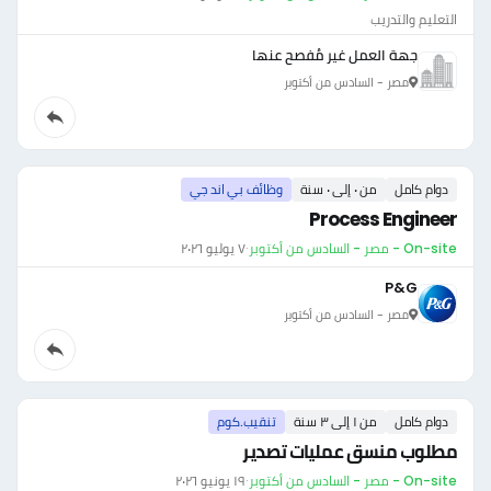
التعليم والتدريب
جهة العمل غير مُفصح عنها
مصر - السادس من أكتوبر
دوام كامل
من ٠ إلى ٠ سنة
وظائف بي اند جي
Process Engineer
On-site - مصر - السادس من أكتوبر
·
٧ يوليو ٢٠٢٦
P&G
مصر - السادس من أكتوبر
دوام كامل
من ١ إلى ٣ سنة
تنقيب.كوم
مطلوب منسق عمليات تصدير
On-site - مصر - السادس من أكتوبر
·
١٩ يونيو ٢٠٢٦