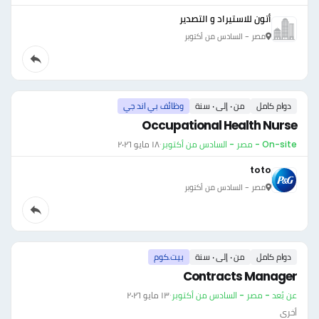
أتون للاستيراد و التصدير
مصر - السادس من أكتوبر
دوام كامل
من ٠ إلى ٠ سنة
وظائف بي اند جي
Occupational Health Nurse
On-site - مصر - السادس من أكتوبر
·
١٨ مايو ٢٠٢٦
toto
مصر - السادس من أكتوبر
دوام كامل
من ٠ إلى ٠ سنة
بيت.كوم
Contracts Manager
عن بُعد - مصر - السادس من أكتوبر
·
١٣ مايو ٢٠٢٦
أخرى