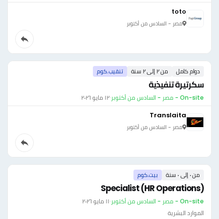
toto
مصر - السادس من أكتوبر
دوام كامل
من ٢ إلى ٢ سنة
تنقيب.كوم
سكرتيرة تنفيذية
On-site - مصر - السادس من أكتوبر
·
١٢ مايو ٢٠٢٦
Translaita
مصر - السادس من أكتوبر
من ٠ إلى ٠ سنة
بيت.كوم
Specialist (HR Operations)
On-site - مصر - السادس من أكتوبر
·
١١ مايو ٢٠٢٦
الموارد البشرية