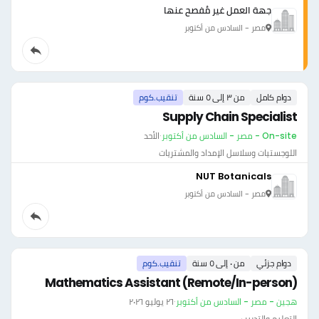
جهة العمل غير مُفصح عنها
مصر - السادس من أكتوبر
دوام كامل
من ٣ إلى ٥ سنة
تنقيب.كوم
Supply Chain Specialist
On-site - مصر - السادس من أكتوبر
·
الأحد
اللوجستيات وسلاسل الإمداد والمشتريات
NUT Botanicals
مصر - السادس من أكتوبر
دوام جزئي
من ٠ إلى ٥ سنة
تنقيب.كوم
Mathematics Assistant (Remote/In-person)
هجين - مصر - السادس من أكتوبر
·
٢٦ يوليو ٢٠٢٦
التعليم والتدريب