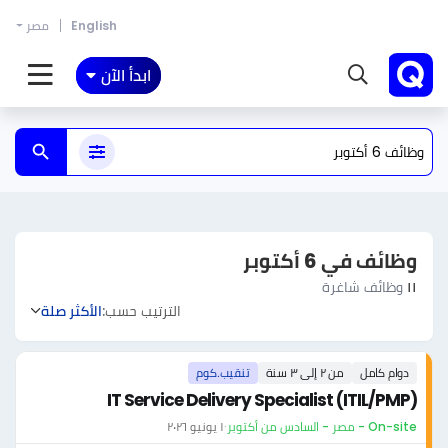
English
مصر
ابدأ الآن
وظائف في 6 أكتوبر
١١
وظائف شاغرة
الترتيب حسب:
الأكثر صلة
دوام كامل
من ٢ إلى ٣ سنة
تنقيب.كوم
IT Service Delivery Specialist (ITIL/PMP)
On-site - مصر - السادس من أكتوبر
·
١ يونيو ٢٠٢٦