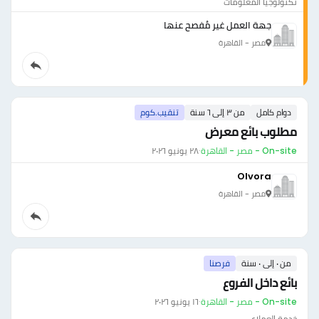
تكنولوجيا المعلومات
جهة العمل غير مُفصح عنها
مصر - القاهرة
دوام كامل
من ٣ إلى ٦ سنة
تنقيب.كوم
مطلوب بائع معرض
On-site - مصر - القاهرة
·
٢٨ يونيو ٢٠٢٦
Olvora
مصر - القاهرة
من ٠ إلى ٠ سنة
فرصنا
بائع داخل الفروع
On-site - مصر - القاهرة
·
١٦ يونيو ٢٠٢٦
خدمة العملاء