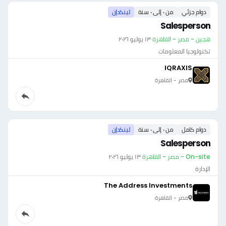
دوام جزئي
من ٠ إلى ٠ سنة
لينكدإن
Salesperson
هجين - مصر - القاهرة
·
١٣ يوليو ٢٠٢٦
تكنولوجيا المعلومات
IQRAXIS
مصر - القاهرة
دوام كامل
من ٠ إلى ٠ سنة
لينكدإن
Salesperson
On-site - مصر - القاهرة
·
١٣ يوليو ٢٠٢٦
الإدارة
The Address Investments
مصر - القاهرة