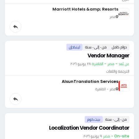
Marriott Hotels &amp; Resorts
مصر
دوام كامل
من ٠ إلى ٠ سنة
لينكدإن
Vendor Manager
عن بُعد - مصر - القاهرة
·
٢٨ يونيو ٢٠٢٦
الترجمة واللغات
AlsunTranslation Services
مصر - القاهرة
من ٠ إلى ٠ سنة
بيت.كوم
Localization Vendor Coordinator
On-site - مصر
·
٩ يونيو ٢٠٢٦