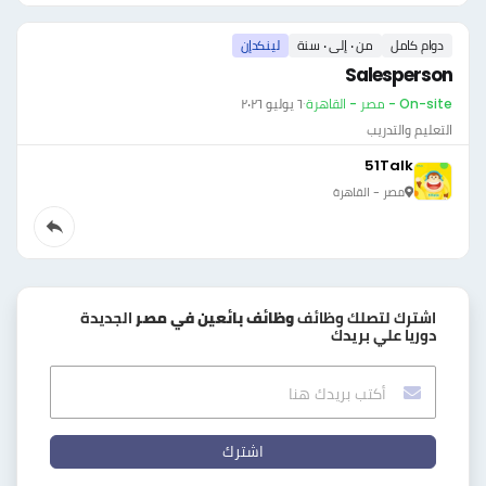
دوام كامل
من ٠ إلى ٠ سنة
لينكدإن
Salesperson
On-site - مصر - القاهرة
·
٦ يوليو ٢٠٢٦
التعليم والتدريب
51Talk
مصر - القاهرة
اشترك لتصلك وظائف
وظائف بائعين في مصر
الجديدة
دوريا علي بريدك
اشترك