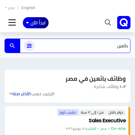
English
مصر
ابدأ الآن
وظائف بائعين في مصر
١٠٠٢
وظائف شاغرة
الترتيب حسب:
الأكثر صلة
دوام كامل
من ١ إلى ٣ سنة
تنقيب.كوم
Sales Executive
On-site - مصر - القاهرة
·
١١ يونيو ٢٠٢٦