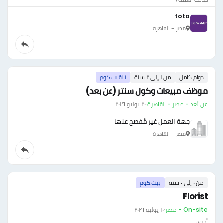
toto
مصر - القاهرة
دوام كامل
من ١ إلى ٢ سنة
تنقيب.كوم
موظف مبيعات وكول سنتر (عن بعد)
عن بُعد - مصر - القاهرة
·
٢٠ يوليو ٢٠٢٦
جهة العمل غير مُفصح عنها
مصر - القاهرة
من ٠ إلى ٠ سنة
بيت.كوم
Florist
On-site - مصر
·
١٠ يوليو ٢٠٢٦
أخرى