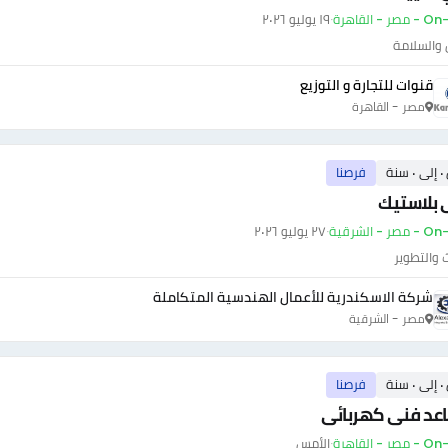
ر - القاهرة
·
١٩ يوليو ٢٠٢٦
 والسلامة
قنوات للتجارة و التوزيع
مصر - القاهرة
سنة
فرصنا
 بلاستيك
ر - الشرقية
·
٢٧ يوليو ٢٠٢٦
 والتطوير
شركة الاسكندرية للأعمال الهندسية المتكاملة
مصر - الشرقية
سنة
فرصنا
عد فنى كهربائى
ر - القاهرة
·
الأمس