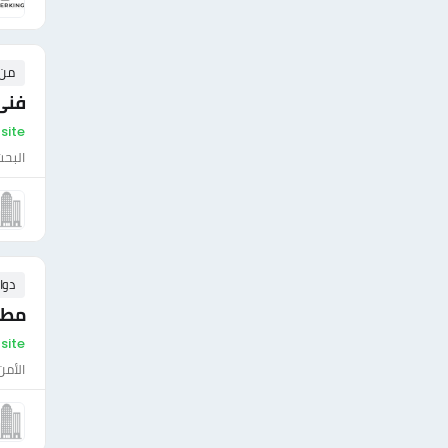
من ٣ إلى ١٠ 
فنى
On-site - مص
البحث
دوا
مطلو
On-site - مص
الأمن