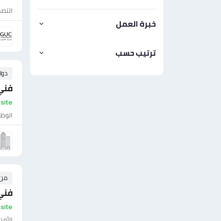
التصم
خبرة العمل
ترتيب حسب
دوا
فني 
On-site - مصر 
الوظا
من ٠ إلى ٠ 
فني
On-site - مص
الأمن