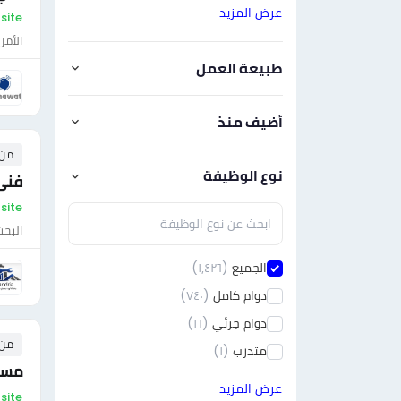
عرض المزيد
On-site - مص
الأمن
طبيعة العمل
أضيف منذ
من ٠ إلى ٠ 
نوع الوظيفة
فنى
On-site - مص
البحث
الجميع
(١٫٤٢٦)
دوام كامل
(٧٤٠)
دوام جزئي
(١٦)
من ٠ إلى ٠ 
متدرب
(١)
مسا
عرض المزيد
On-site - مص