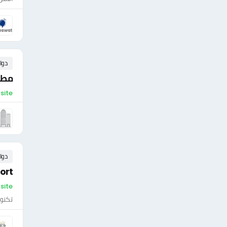
دوا
مطل
On-site - مص
دوا
port
On-site - مص
تكنول