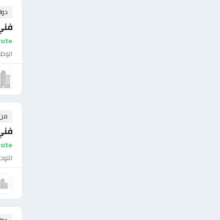
دوا
فني
On-site - مص
الوظا
من ٠ إلى ٠ 
فني 
On-site - مص
اللوج