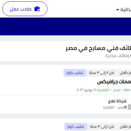
صاحب عمل
ذاتية
ائف فني مسابح في مصر
وظائف شاغرة
م كامل
من ٢ إلى ٣ سنة
تنقيب.كوم
مات جرافيكس
ر - القاهرة
·
٢١ يونيو ٢٠٢٦
شركة نهج
مصر - القاهرة
م كامل
من ١ إلى ٣ سنة
تنقيب.كوم