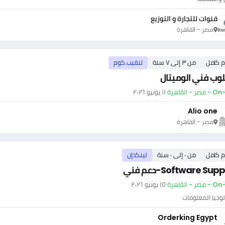
قنوات للتجارة و التوزيع
مصر - القاهرة
م كامل
من ٣ إلى ٧ سنة
تنقيب.كوم
وب فني الوميتال
ر - القاهرة
·
١١ يونيو ٢٠٢٦
Alio one
مصر - القاهرة
م كامل
من ٠ إلى ٠ سنة
لينكدإن
Software Sup-دعم فني
ر - القاهرة
·
١٥ يونيو ٢٠٢٦
وجيا المعلومات
Orderking Egypt