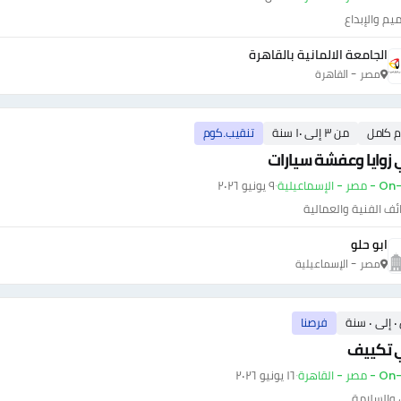
يم والإبداع
الجامعة الالمانية بالقاهرة
مصر - القاهرة
م كامل
من ٣ إلى ١٠ سنة
تنقيب.كوم
زوايا وعفشة سيارات
- الإسماعيلية
·
٩ يونيو ٢٠٢٦
ئف الفنية والعمالية
ابو حلو
مصر - الإسماعيلية
سنة
فرصنا
 تكييف
ر - القاهرة
·
١٦ يونيو ٢٠٢٦
 والسلامة