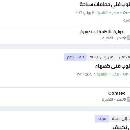
وب فني حمامات سباحة
ر - القاهرة
·
٣٠ يونيو ٢٠٢٦
دسة
الدولية للأنظمة الهندسية
مصر - القاهرة
م كامل
من ١ إلى ٥ سنة
تنقيب.كوم
وب فنى كهرباء
ر - القاهرة
·
٨ يونيو ٢٠٢٦
Comtec
مصر - القاهرة
سنة
فرصنا
 تكييف