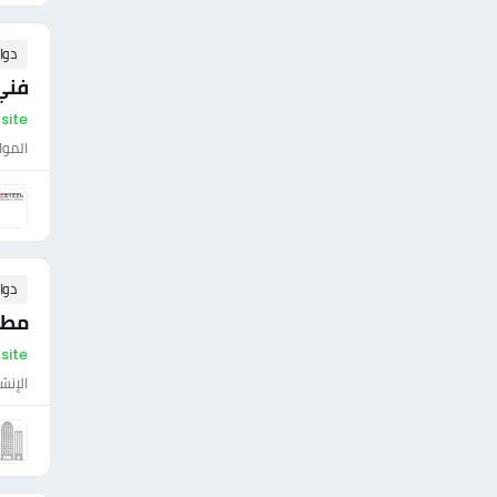
دوا
فني 
On-site - مص
الموا
دوا
مطل
On-site - م
الإنش