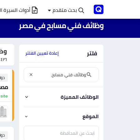
بحث متقدم
أدوات السيرة ال
وظائف فني مسابح في مصر
وظ
فلتر
إعادة تعيين الفلتر
١٤٢٦
دوا
مصم
On-site - مص
الوظائف المميزة
الموقع
دوا