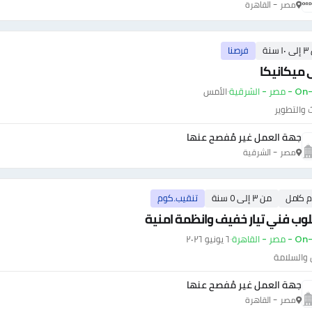
مصر - القاهرة
سنة
فرصنا
 ميكانيكا
ر - الشرقية
·
الأمس
 والتطوير
جهة العمل غير مُفصح عنها
مصر - الشرقية
م كامل
من ٣ إلى ٥ سنة
تنقيب.كوم
ب فني تيار خفيف وانظمة امنية
ر - القاهرة
·
٦ يونيو ٢٠٢٦
 والسلامة
جهة العمل غير مُفصح عنها
مصر - القاهرة