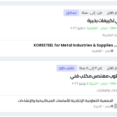
م كامل
من ٠ إلى ٠ سنة
لينكدإن
تكييفات بخبرة
ر - القاهرة
·
١٠ مايو ٢٠٢٦
رد البشرية
KORESTEEL for Metal Industries & Supplies
مصر - القاهرة
م كامل
من ٣ إلى ٥ سنة
تنقيب.كوم
وب مهندس مكتب فني
صر - الجيزة
·
٤ يونيو ٢٠٢٦
اءات والعقارات
الجمعية التعاونية الإنتاجية للأساسات الميكانيكية والإنشاءات
مصر - الجيزة