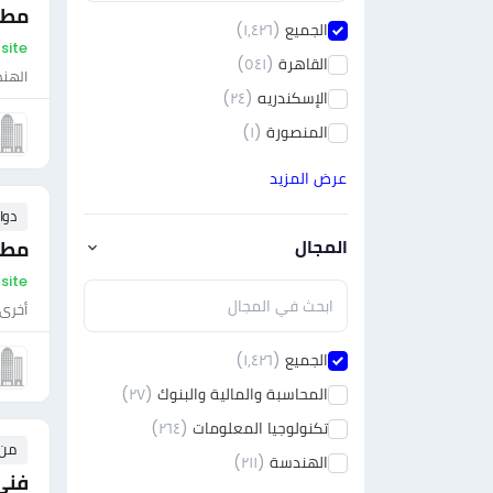
مطل
الجميع
(١٫٤٢٦)
On-site - مص
القاهرة
(٥٤١)
الهن
الإسكندريه
(٢٤)
المنصورة
(١)
عرض المزيد
دوا
المجال
مطل
On-site - مص
أخرى
الجميع
(١٫٤٢٦)
المحاسبة والمالية والبنوك
(٢٧)
تكنولوجيا المعلومات
(٢٦٤)
من ٠ إلى ٠ 
الهندسة
(٢١١)
فني