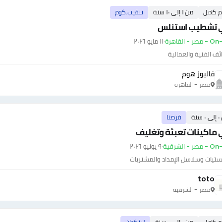
م كامل
من ١ إلى ١٠ سنة
تنقيب.كوم
 تشطيب استنلس
ر - القاهرة
·
١١ مايو ٢٠٢٦
ئف الفنية والعمالية
فاليوز هوم
مصر - القاهرة
سنة
فرصنا
ماكينات تعبئة وتغليف
ر - الشرقية
·
٩ يونيو ٢٠٢٦
ستيات وسلاسل الإمداد والمشتريات
toto
مصر - الشرقية