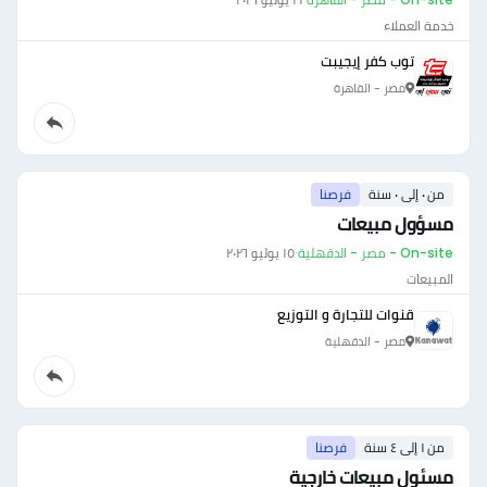
خدمة العملاء
توب كفر إيجيبت
مصر - القاهرة
من ٠ إلى ٠ سنة
فرصنا
مسؤول مبيعات
On-site - مصر - الدقهلية
·
١٥ يوليو ٢٠٢٦
المبيعات
قنوات للتجارة و التوزيع
مصر - الدقهلية
من ١ إلى ٤ سنة
فرصنا
مسئول مبيعات خارجية