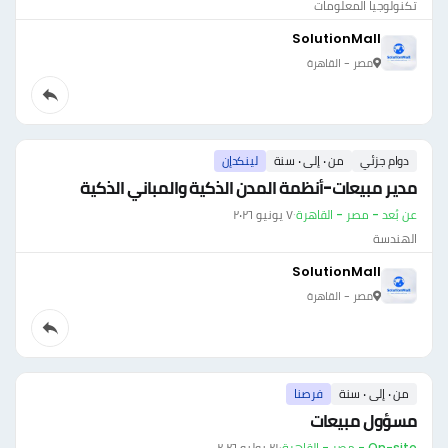
تكنولوجيا المعلومات
SolutionMall
مصر - القاهرة
دوام جزئي
من ٠ إلى ٠ سنة
لينكدإن
مدير مبيعات-أنظمة المدن الذكية والمباني الذكية
عن بُعد - مصر - القاهرة
·
٧ يونيو ٢٠٢٦
الهندسة
SolutionMall
مصر - القاهرة
من ٠ إلى ٠ سنة
فرصنا
مسؤول مبيعات
On-site - مصر - القاهرة
·
٢١ يوليو ٢٠٢٦