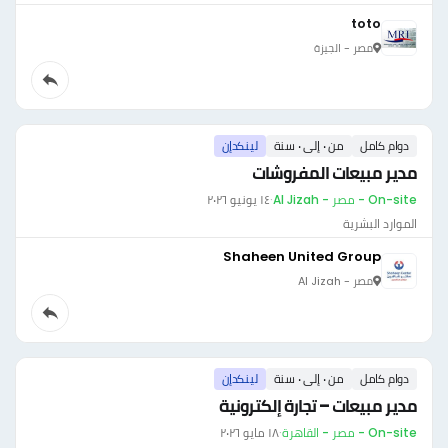
toto
مصر - الجيزة
دوام كامل
من ٠ إلى ٠ سنة
لينكدإن
مدير مبيعات المفروشات
On-site - مصر - Al Jizah
·
١٤ يونيو ٢٠٢٦
الموارد البشرية
Shaheen United Group
مصر - Al Jizah
دوام كامل
من ٠ إلى ٠ سنة
لينكدإن
مدير مبيعات – تجارة إلكترونية
On-site - مصر - القاهرة
·
١٨ مايو ٢٠٢٦