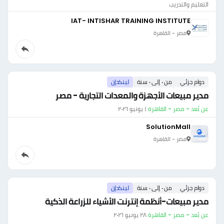
التعليم والتدريب
IAT- INTISHAR TRAINING INSTITUTE
مصر - القاهرة
دوام جزئي
من ٠ إلى ٠ سنة
لينكدإن
مدير مبيعات الأجهزة والمعدات التجارية - مصر
عن بُعد - مصر - القاهرة
·
١ يونيو ٢٠٢٦
SolutionMall
مصر - القاهرة
دوام جزئي
من ٠ إلى ٠ سنة
لينكدإن
مدير مبيعات-أنظمة إنترنت الأشياء للزراعة الذكية
عن بُعد - مصر - القاهرة
·
٢٨ يونيو ٢٠٢٦