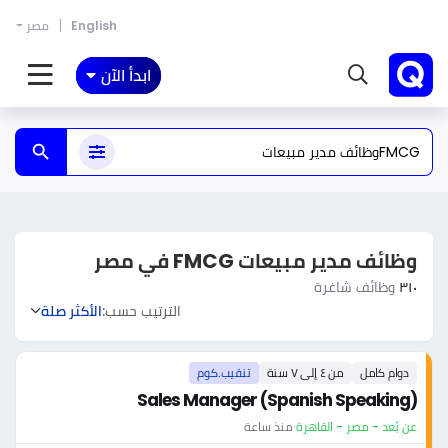
English
مصر
ابدأ الآن
وظائف مدير مبيعات FMCG في مصر
٣١٠
وظائف شاغرة
الترتيب حسب:
الأكثر صلة
دوام كامل
من ٤ إلى ٧ سنة
تنقيب.كوم
Sales Manager (Spanish Speaking)
عن بُعد - مصر - القاهرة
·
منذ ساعة