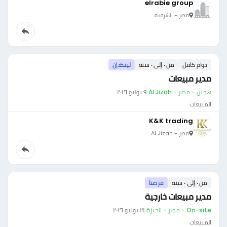
elrabie group
مصر - الشرقية
دوام كامل
من ٠ إلى ٠ سنة
لينكدإن
مدير مبيعات
هجين - مصر - Al Jizah
·
٩ يوليو ٢٠٢٦
المبيعات
K&K trading
مصر - Al Jizah
من ٠ إلى ٠ سنة
فرصنا
مدير مبيعات خارجية
On-site - مصر - الجيزة
·
٢١ يونيو ٢٠٢٦
المبيعات