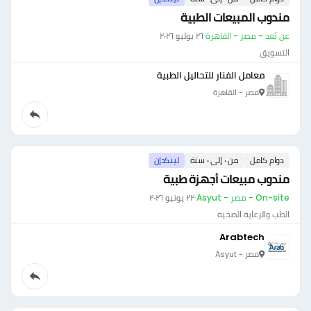
مندوب المبيعات الطبية
عن بُعد - مصر - القاهرة
·
٢٦ يوليو ٢٠٢٦
التسويق
معامل الفنار للتحاليل الطبية
مصر - القاهرة
دوام كامل
من ٠ إلى ٠ سنة
لينكدإن
مندوب مبيعات أجهزة طبية
On-site - مصر - Asyut
·
٢٢ يونيو ٢٠٢٦
الطب والرعاية الصحية
Arabtech
مصر - Asyut