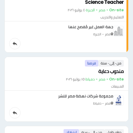
Science Teacher
On-site - مصر - الجيزة
·
٤ يوليو ٢٠٢٦
التعليم والتدريب
جهة العمل غير مُفصح عنها
مصر - الجيزة
من ٠ إلى ٠ سنة
فرصنا
مندوب دعاية
On-site - مصر - دمياط
·
١٥ يوليو ٢٠٢٦
المبيعات
مجموعة شركات نهضة مصر للنشر
مصر - دمياط
دوام كامل
من ٠ إلى ٠ سنة
لينكدإن