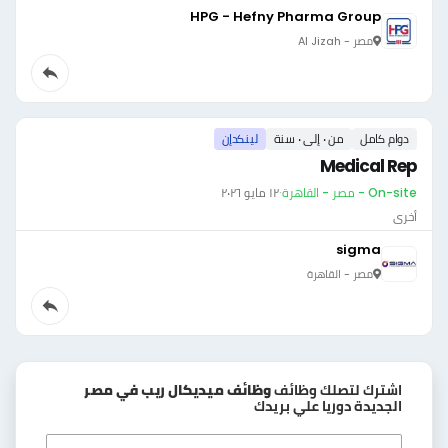
HPG - Hefny Pharma Group
مصر - Al Jizah
دوام كامل
من ٠ إلى ٠ سنة
لينكدإن
Medical Rep
On-site - مصر - القاهرة
·
١٢ مايو ٢٠٢٦
أخرى
sigma
مصر - القاهرة
اشترك لتصلك وظائف
وظائف ميديكال ريب في مصر
الجديدة دوريا علي بريدك