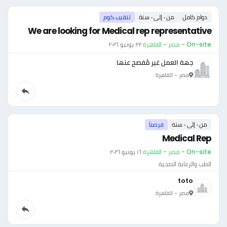
دوام كامل
من ٠ إلى ٠ سنة
تنقيب.كوم
We are looking for Medical rep representative
On-site - مصر - القاهرة
·
٢٢ يونيو ٢٠٢٦
جهة العمل غير مُفصح عنها
مصر - القاهرة
من ٠ إلى ٠ سنة
فرصنا
Medical Rep
On-site - مصر - القاهرة
·
١٦ يونيو ٢٠٢٦
الطب والرعاية الصحية
toto
مصر - القاهرة