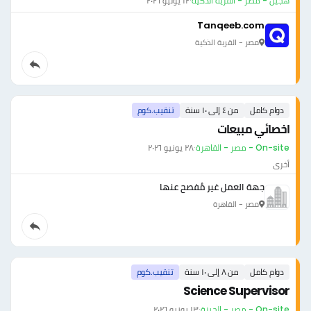
هجين - مصر - القرية الذكية
·
١٢ يوليو ٢٠٢٦
Tanqeeb.com
مصر - القرية الذكية
دوام كامل
من ٤ إلى ١٠ سنة
تنقيب.كوم
اخصائي مبيعات
On-site - مصر - القاهرة
·
٢٨ يونيو ٢٠٢٦
أخرى
جهة العمل غير مُفصح عنها
مصر - القاهرة
دوام كامل
من ٨ إلى ١٠ سنة
تنقيب.كوم
Science Supervisor
On-site - مصر - الجيزة
·
١٣ يونيو ٢٠٢٦