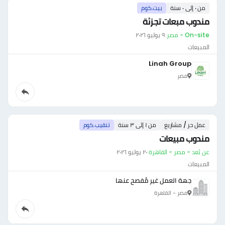
من ٠ إلى ٠ سنة
بيت.كوم
مندوب مبعات تجزئة
On-site - مصر
·
٩ يوليو ٢٠٢٦
المبيعات
Linah Group
مصر
عمل حر / مشاريع
من ١ إلى ٣ سنة
تنقيب.كوم
مندوب مبيعات
عن بُعد - مصر - القاهرة
·
٢٠ يوليو ٢٠٢٦
المبيعات
جهة العمل غير مُفصح عنها
مصر - القاهرة