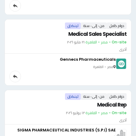
دوام كامل
من ٠ إلى ٠ سنة
لينكدإن
Medical Sales Specialist
On-site - مصر - القاهرة
·
٢١ مايو ٢٠٢٦
أخرى
Gennecs Pharmaceuticals
مصر - القاهرة
دوام كامل
من ٠ إلى ٠ سنة
لينكدإن
Medical Rep
On-site - مصر - القاهرة
·
١٢ يوليو ٢٠٢٦
أخرى
SIGMA PHARMACEUTICAL INDUSTRIES (S.P.I) SAE