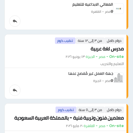
المعالي الابداعيه للتعليم
مصر - القاهرة
دوام كامل
من ٣ إلى ١٢ سنة
تنقيب.كوم
مدرس لغة عربية
On-site - مصر - الجيزة
·
١٣ يونيو ٢٠٢٦
التعليم والتدريب
جهة العمل غير مُفصح عنها
مصر - الجيزة
دوام كامل
من ٣ إلى ٥ سنة
تنقيب.كوم
معلمين فنون وتربية فنية - بالمملكة العربية السعودية
On-site - مصر - القاهرة
·
٢٠ مايو ٢٠٢٦