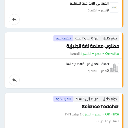
المعالي الابداعيه للتعليم
مصر - القاهرة
دوام كامل
من ٥ إلى ٢٠ سنة
تنقيب.كوم
مطلوب معلمة لغة انجليزية
On-site - مصر - القاهرة
·
الجمعة
جهة العمل غير مُفصح عنها
مصر - القاهرة
دوام كامل
من ٣ إلى ٨ سنة
تنقيب.كوم
Science Teacher
On-site - مصر - الجيزة
·
٤ يوليو ٢٠٢٦
التعليم والتدريب