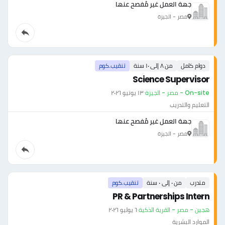
جهة العمل غير مُفصح عنها
مصر - الجيزة
دوام كامل
من ٨ إلى ١٠ سنة
تنقيب.كوم
Science Supervisor
On-site - مصر - الجيزة
·
١٣ يونيو ٢٠٢٦
التعليم والتدريب
جهة العمل غير مُفصح عنها
مصر - الجيزة
متدرب
من ٠ إلى ٠ سنة
تنقيب.كوم
PR & Partnerships Intern
هجين - مصر - القرية الذكية
·
٦ يوليو ٢٠٢٦
الموارد البشرية