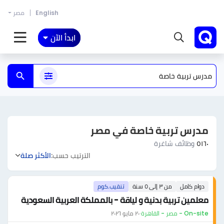
English
مصر
ابدأ الآن
مدرس تربية خاصة في مصر
٥١٦٠
وظائف شاغرة
الترتيب حسب:
الأكثر صلة
دوام كامل
من ٣ إلى ٥ سنة
تنقيب.كوم
معلمين تربية بدنية و لياقة - بالمملكة العربية السعودية
On-site - مصر - القاهرة
·
٢٠ مايو ٢٠٢٦