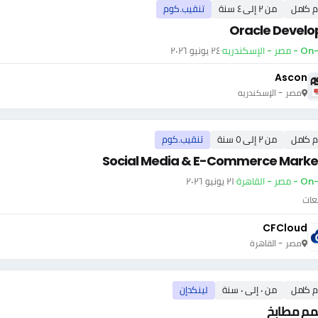
م كامل
من ٢ إلى ٤ سنة
تنقيب.كوم
Oracle Develo
 - الإسكندريه
·
٢٤ يونيو ٢٠٢٦
Ascon
مصر - الإسكندريه
م كامل
من ٢ إلى ٥ سنة
تنقيب.كوم
Social Media & E-Commerce Marke
ر - القاهرة
·
٢١ يونيو ٢٠٢٦
عات
CFCloud
مصر - القاهرة
م كامل
من ٠ إلى ٠ سنة
لينكدإن
م مطابخ