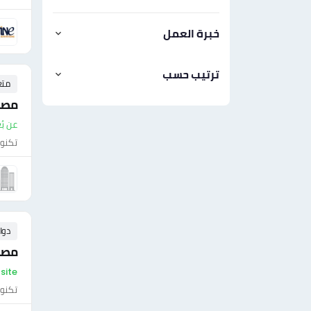
خبرة العمل
ترتيب حسب
متع
مصم
عن بُ
تكنول
دوا
مصم
On-site - مص
تكنول