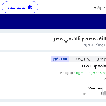
صاحب عمل
ذاتية
ائف مصمم أثاث في مصر
١
وظائف شاغرة
م كامل
من ٣ إلى ٣ سنة
تنقيب.كوم
FF&E Special
ر - المنصورة
·
٨ يوليو ٢٠٢٦
ة
Venture
مصر - المنصورة