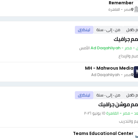
Remember
مصر - القاهرة
م كامل
من ٠ إلى ٠ سنة
لينكدإن
م جرافيك
صر - Ad Daqahliyah
·
الأمس
يم والإبداع
MH - Mahwous Media
مصر - Ad Daqahliyah
م كامل
من ٠ إلى ٠ سنة
لينكدإن
م موشن جرافيك
عد - مصر - القاهرة
·
١٥ يونيو ٢٠٢٦
يم والتدريب
Teams Educational Center