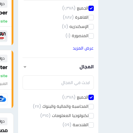
دوا
الجميع
(١٫٣٧٨)
per
القاهرة
(٨٨٧)
On-site - مصر
الإسكندريه
(٧)
المنصورة
(١)
عرض المزيد
دوا
المجال
ter
On-site - مص
المبي
الجميع
(١٫٣٧٨)
المحاسبة والمالية والبنوك
(٢٨)
تكنولوجيا المعلومات
(٣١٥)
دوا
الهندسة
(٥٩)
مصم