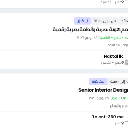
مصر - القاهرة
اقد
من ٠ إلى ٠ سنة
لينكدإن
م هوية بصرية وأنظمة بصرية رقمية
عد - مصر - القاهرة
·
٢٨ يونيو ٢٠٢٦
وجيا المعلومات
Naktal llc
مصر - القاهرة
سنة
بيت.كوم
Senior Interior Desi
 - مصر
·
٢٧ يوليو ٢٠٢٦
يم والإبداع
Talent-360.me
مصر