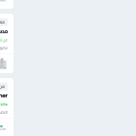
متع
مصم
عن بُ
تكنول
من ٠ إلى ٠ 
gner
On-site
التصم