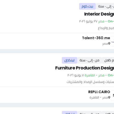
سنة
بيت.كوم
Interior Desig
 - مصر
·
٢٧ يوليو ٢٠٢٦
يم والإبداع
Talent-360.me
مصر
م كامل
من ٠ إلى ٠ سنة
لينكدإن
Furniture Production Desig
ر - القاهرة
·
٧ يونيو ٢٠٢٦
ستيات وسلاسل الإمداد والمشتريات
REPLI.CAIRO
مصر - القاهرة