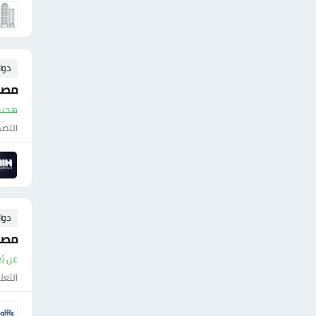
دوا
مصم
هجين - م
التصم
دوا
مصم
عن بُ
التعل