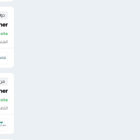
دوا
ner
On-site - م
الهن
من ٠ إلى ٠ 
gner
On-site
التصم