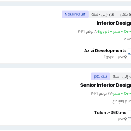
م كامل
من ٠ إلى ٠ سنة
Naukri Gulf
Interior Desig
صر - Egypt
·
٨ يوليو ٢٠٢٦
دسة
Azizi Developments
مصر - Egypt
سنة
بيت.كوم
Senior Interior Desi
 - مصر
·
٢٧ يوليو ٢٠٢٦
يم والإبداع
Talent-360.me
مصر