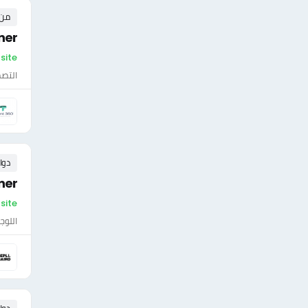
من ٠ إلى ٠ 
ner
On-site
التصم
دوا
ner
On-site - مص
اللوج