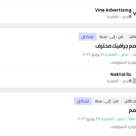
Vine Advertising
مصر - القاهرة
اقد
من ٠ إلى ٠ سنة
لينكدإن
م جرافيك محترف
عد - مصر - القاهرة
·
٢١ يوليو ٢٠٢٦
وجيا المعلومات
Naktal llc
مصر - القاهرة
م كامل
من ٠ إلى ٠ سنة
لينكدإن
م
ر - القاهرة
·
٢٨ يونيو ٢٠٢٦
وجيا المعلومات