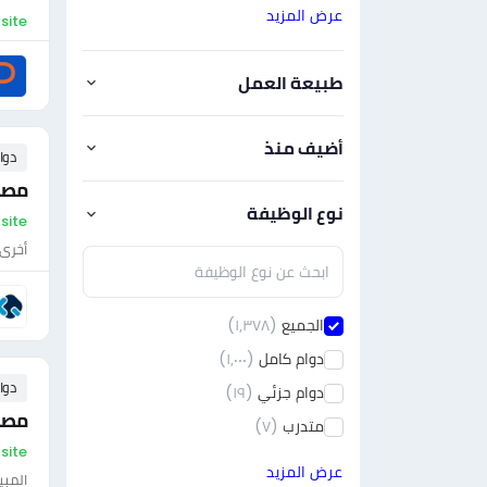
عرض المزيد
On-site - مص
طبيعة العمل
أضيف منذ
دوا
مصم
نوع الوظيفة
On-site - مص
أخرى
الجميع
(١٫٣٧٨)
دوام كامل
(١٫٠٠٠)
دوا
دوام جزئي
(١٩)
مصم
متدرب
(٧)
On-site - مص
عرض المزيد
المبي