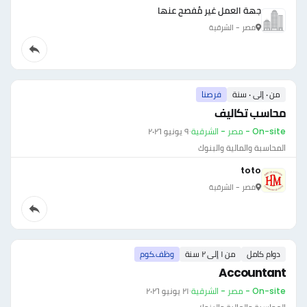
جهة العمل غير مُفصح عنها
مصر - الشرقية
من ٠ إلى ٠ سنة
فرصنا
محاسب تكاليف
On-site - مصر - الشرقية
·
٩ يونيو ٢٠٢٦
المحاسبة والمالية والبنوك
toto
مصر - الشرقية
دوام كامل
من ١ إلى ٢ سنة
وظف.كوم
Accountant
On-site - مصر - الشرقية
·
٢١ يونيو ٢٠٢٦