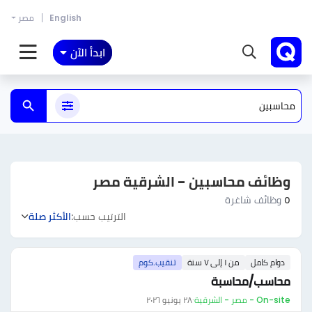
English
مصر
ابدأ الآن
وظائف محاسبين - الشرقية مصر
٥
وظائف شاغرة
الترتيب حسب:
الأكثر صلة
دوام كامل
من ١ إلى ٧ سنة
تنقيب.كوم
محاسب/محاسبة
On-site - مصر - الشرقية
·
٢٨ يونيو ٢٠٢٦