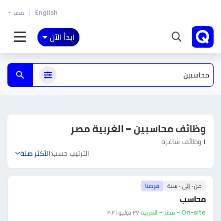
English
مصر
ابدأ الآن
وظائف محاسبين - الغربية مصر
١
وظائف شاغرة
الترتيب حسب:
الأكثر صلة
من ٠ إلى ٠ سنة
فرصنا
محاسب
On-site - مصر - الغربية
·
٢٧ يوليو ٢٠٢٦