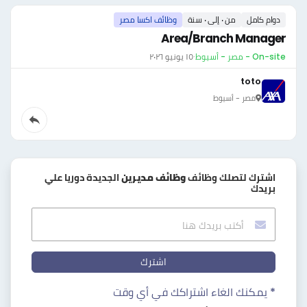
دوام كامل
من ٠ إلى ٠ سنة
وظائف اكسا مصر
Area/Branch Manager
On-site - مصر - أسيوط
·
١٥ يونيو ٢٠٢٦
toto
مصر - أسيوط
اشترك لتصلك وظائف
وظائف مديرين
الجديدة دوريا علي
بريدك
اشترك
* يمكنك الغاء اشتراكك في أي وقت