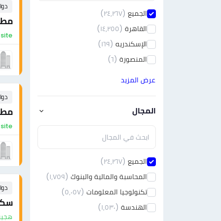
دوا
الجميع
(٢٤٫٢٦٧)
مطلو
القاهرة
(١٤٫٢٥٥)
On-site - مص
الإسكندريه
(١٦٩)
المنصورة
(٦)
عرض المزيد
دوا
المجال
مطل
On-site - مص
الجميع
(٢٤٫٢٦٧)
المحاسبة والمالية والبنوك
(١٫٧٥٩)
دوا
تكنولوجيا المعلومات
(٥٫٠٥٧)
سكر
الهندسة
(١٫٥٣٠)
هجين 