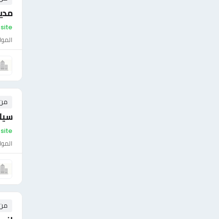
مدير
On-site - مص
الموا
من ١ إلى ٠ 
سيلز
On-site - مص
الموا
من ٠ إلى ٠ 