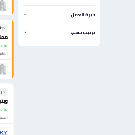
خبرة العمل
دوا
ترتيب حسب
مطل
On-site - مص
القان
من ١ إلى ٠ 
ويتر
On-site - مص
الضيا