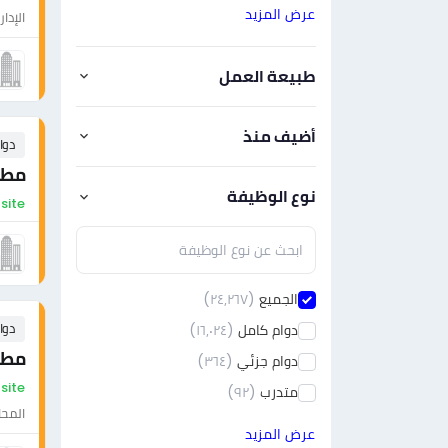
عرض المزيد
الإدار
طبيعة العمل
أضيف منذ
دوا
مطلو
نوع الوظيفة
On-site - مص
الجميع
(٢٤٫٢٦٧)
دوا
دوام كامل
(١٦٫٠٢٤)
مطل
دوام جزئي
(٣٦٤)
On-site - مص
متدرب
(٩٢)
المحا
عرض المزيد