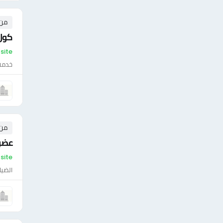
من ٣ إلى ١٠ 
كول
On-site - مص
خدمة 
من ٢ إلى ١٠ 
عضو 
On-site - مص
الضيا