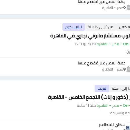
جهة العمل غير مُفصح عنها
مصر - القاهرة
م كامل
من ٥ إلى ٢٠ سنة
تنقيب.كوم
وب مستشار قانوني تجاري في القاهرة
ر - القاهرة
·
٢٩ يوليو ٢٠٢٦
ون
جهة العمل غير مُفصح عنها
مصر - القاهرة
سنة
فرصنا
 (ذكور و إناث) التجمع الخامس - القاهرة
ر - القاهرة
·
منذ 11 ساعة
فة والسياحة
سكاي للمطاعم