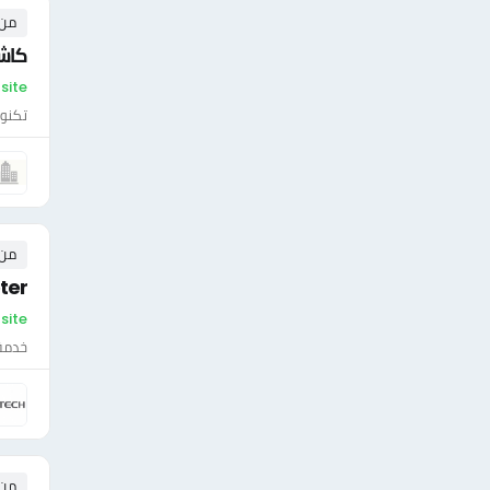
من ٢ إلى ١٠ 
كاش
On-site - مص
تكنول
من ١ إلى ٣ 
T Promoter
On-site - م
خدمة 
من ٧ إلى ١٥ 