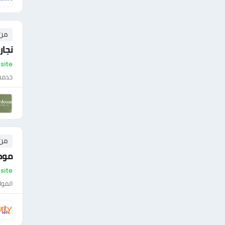
من ٥ إلى ١٠ 
نجار
On-site - مص
خدمة 
من ١ إلى ٣ 
موظف
On-site - مص
الموا