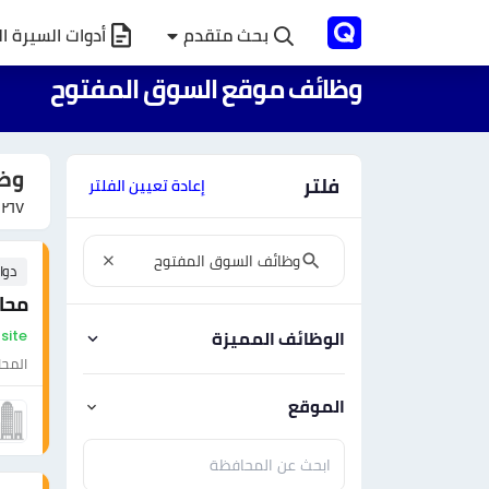
بحث متقدم
أدوات السيرة ال
وظائف موقع السوق المفتوح
وظا
فلتر
إعادة تعيين الفلتر
٤٢٦٧
دوا
محا
On-site - مص
الوظائف المميزة
المحا
الموقع