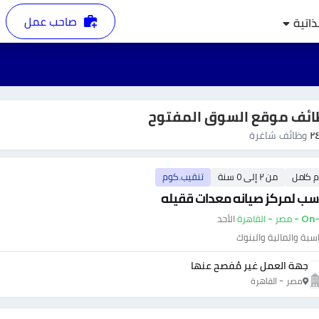
صاحب عمل
ذاتية
ئف موقع السوق المفتوح
٢
وظائف شاغرة
م كامل
من ٢ إلى ٥ سنة
تنقيب.كوم
سب لمركز صيانه معدات ققيله
ر - القاهرة
·
الأحد
سبة والمالية والبنوك
جهة العمل غير مُفصح عنها
مصر - القاهرة