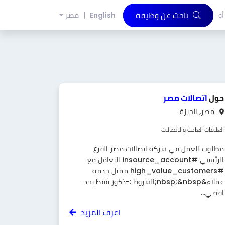
باحث عن وظيفة
أو
English
مصر
حول
اتصالات مصر
مصر, الجيزة
العلاقات العامة والاتصالات
مطلوب للعمل في شركه اتصالات مصر الفرع
الرئيسي #insource_account للتعامل مع
#high_value_customers ممثل خدمه
عملاء&nbsp;&nbsp;الشروط :-ذكور فقط بحد
اقصي...
اعرف المزيد