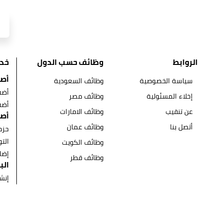
الروابط
وظائف حسب الدول
خد
أصح
سياسة الخصوصية
وظائف السعودية
أضف
إخلاء المسئولية
وظائف مصر
أضف
عن تنقيب
وظائف الامارات
أصح
أتصل بنا
وظائف عمان
حزم
الت
وظائف الكويت
إضا
وظائف قطر
الب
إنش